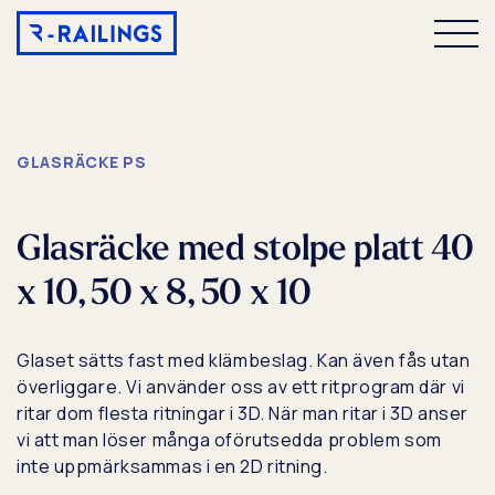
Skip
to
GLASRÄCKE PS
content
Hem
Produkter
Glasräcke med stolpe platt 40
x 10, 50 x 8, 50 x 10
Referenser
Om oss
Glaset sätts fast med klämbeslag. Kan även fås utan
överliggare. Vi använder oss av ett ritprogram där vi
ritar dom flesta ritningar i 3D. När man ritar i 3D anser
Kontakta oss
vi att man löser många oförutsedda problem som
inte uppmärksammas i en 2D ritning.