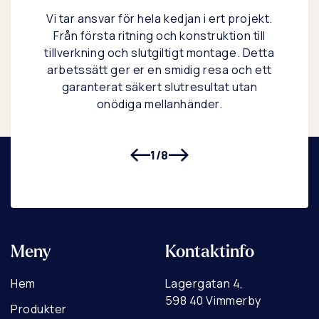
r. Ni
Vi tar ansvar för hela kedjan i ert projekt.
Vi s
 som
Från första ritning och konstruktion till
,
tillverkning och slutgiltigt montage. Detta
sta
tälla
arbetssätt ger er en smidig resa och ett
de
rav.
garanterat säkert slutresultat utan
b
onödiga mellanhänder.
1
/
8
Meny
Kontaktinfo
Hem
Lagergatan 4,
598 40 Vimmerby
Produkter